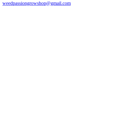
weedpassiongrowshop@gmail.com
Copyright © 2025 Weed Passion | Todos los derechos reservados.