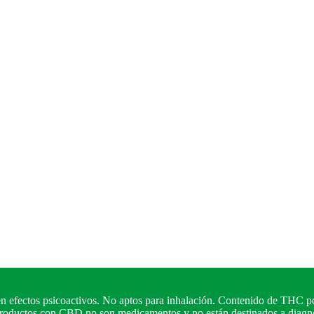
n efectos psicoactivos. No aptos para inhalación. Contenido de THC po
 productos con CBD no son medicamentos y no están destinados a diagnos