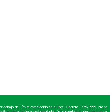
r debajo del límite establecido en el Real Decreto 1729/1999. No se
ticar, tratar ni curar enfermedades. Se recomienda consultar con su