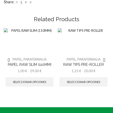
mm.
Share:
cantidad
Related Products
PAPEL
,
PARAFERNALIA
PAPEL
,
PARAFERNALIA
PAPEL RAW SLIM (110MM)
RAW TIPS PRE-ROLLER
Rango
Rango
1,00
€
-
29,00
€
1,25
€
-
20,00
€
de
Este
de
Est
precios:
producto
precios:
pro
SELECCIONAR OPCIONES
SELECCIONAR OPCIONES
desde
tiene
desde
tien
1,00 €
múltiples
1,25 €
múl
hasta
variantes.
hasta
vari
29,00 €
Las
20,00 €
Las
opciones
opc
se
se