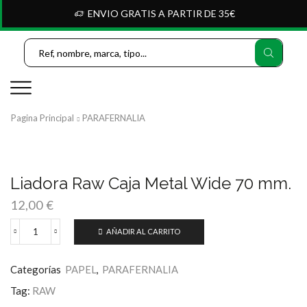
ENVIO GRATIS A PARTIR DE 35€
Search
Input
Pagina Principal
PARAFERNALIA
Liadora Raw Caja Metal Wide 70 mm.
12,00
€
AÑADIR AL CARRITO
Liadora
Raw
Caja
Categorías
PAPEL
,
PARAFERNALIA
Metal
Wide
Tag:
RAW
70