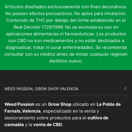
en
elegir
Artículos diseñados exclusivamente con fines decorativos.
la
en
pág
No poseen efectos psicoactivos. No aptos para inhalación.
la
de
página
Contenido de THC por debajo del límite establecido en el
pro
de
Real Decreto 1729/1999. No se aconseja su uso en
producto
aplicaciones alimentarias ni farmacéuticas. Los productos
con CBD no son medicamentos y no están destinados a
diagnosticar, tratar ni curar enfermedades. Se recomienda
consultar con su médico antes de iniciar cualquier régimen
dietético nuevo.
WEED PASSION, GROW SHOP VALENCIA
Weed Passion
es un
Grow Shop
ubicado en
La Pobla de
Farnals, Valencia
, especializado en la venta y
asesoramiento sobre productos para el
cultivo de
cannabis
y la
venta de CBD
.