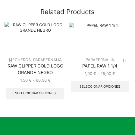
Related Products
MECHEROS
,
PARAFERNALIA
PARAFERNALIA
RAW CLIPPER GOLD LOGO
PAPEL RAW 1 1/4
GRANDE NEGRO
Rango
1,00
€
-
25,00
€
de
Est
Rango
1,50
€
-
60,50
€
precios:
pro
de
Este
SELECCIONAR OPCIONES
desde
tie
precios:
producto
SELECCIONAR OPCIONES
1,00 €
múl
desde
tiene
hasta
var
1,50 €
múltiples
25,00 €
Las
hasta
variantes.
opc
60,50 €
Las
se
opciones
pu
se
ele
pueden