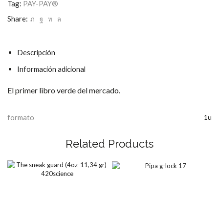
Leaves
Tag:
PAY-PAY®
cantidad
Share:
Descripción
Información adicional
El primer libro verde del mercado.
formato
1u
Related Products