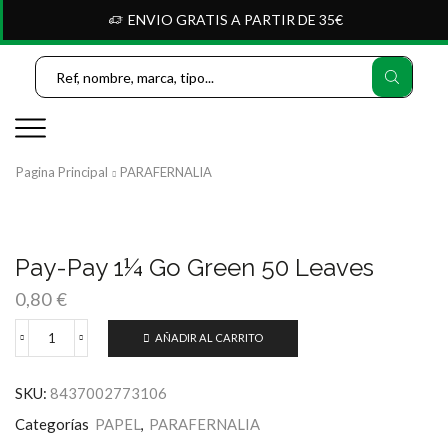
ENVIO GRATIS A PARTIR DE 35€
Search
Input
Pagina Principal
PARAFERNALIA
Pay-Pay 1¼ Go Green 50 Leaves
0,80
€
AÑADIR AL CARRITO
Pay-
Pay
1¼
SKU:
8437002773106
Go
Green
Categorías
PAPEL
,
PARAFERNALIA
50