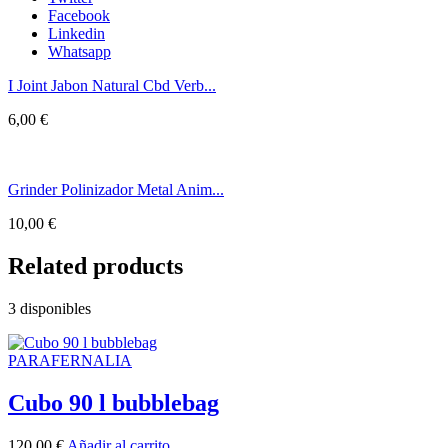
Facebook
Linkedin
Whatsapp
I Joint Jabon Natural Cbd Verb...
6,00
€
Grinder Polinizador Metal Anim...
10,00
€
Related products
3 disponibles
PARAFERNALIA
Cubo 90 l bubblebag
120,00
€
Añadir al carrito