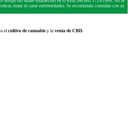
r debajo del límite establecido en el Real Decreto 1729/1999. No se
ticar, tratar ni curar enfermedades. Se recomienda consultar con su
ra el
cultivo de cannabis
y la
venta de CBD
.