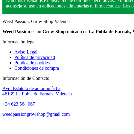
Artículos diseñados exclusivamente con fines decorativos. No posee
aconseja su uso en aplicaciones alimentarias ni farmacéuticas. Los
Weed Passion, Grow Shop Valencia
Weed Passion
es un
Grow Shop
ubicado en
La Pobla de Farnals, 
Información legal
Aviso Legal
Política de privacidad
Política de cookies
Condiciones de compra
Información de Contacto
Avd. Estatuto de autonomía 6a
46139 La Pobla de Farnals, Valencia
+34 623 564 067
weedpassiongrowshop@gmail.com
Copyright © 2025 Weed Passion | Todos los derechos reservados.