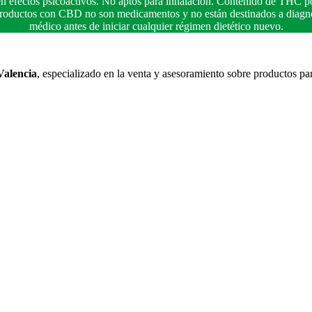
n efectos psicoactivos. No aptos para inhalación. Contenido de THC po
 productos con CBD no son medicamentos y no están destinados a diagnos
médico antes de iniciar cualquier régimen dietético nuevo.
Valencia
, especializado en la venta y asesoramiento sobre productos pa