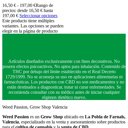
16,50
€
-
197,00
€
Rango de
precios: desde 16,50 € hasta
197,00 €
Seleccionar opciones
Este producto tiene múltiples
variantes. Las opciones se pueden
elegir en la página de producto
Artículos diseñados exclusivamente con fines decorativos. No
poseen efectos psicoactivos. No aptos para inhalación. Contenido de
THC por debajo del límite establecido en el Real Decreto
1729/1999. No se aconseja su uso en aplicaciones alimentarias ni
farmacéuticas. Los productos con CBD no son medicamentos y no
están destinados a diagnosticar, tratar ni curar enfermedades. Se
recomienda consultar con su médico antes de iniciar cualquier
régimen dietético nuevo.
Weed Passion, Grow Shop Valencia
Weed Passion
es un
Grow Shop
ubicado en
La Pobla de Farnals,
Valencia
, especializado en la venta y asesoramiento sobre productos
para el
cultivo de cannabis
y la
venta de CBD
.