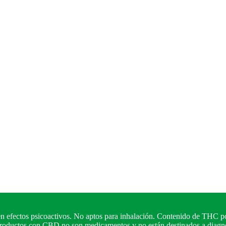
n efectos psicoactivos. No aptos para inhalación. Contenido de THC po
 productos con CBD no son medicamentos y no están destinados a diagnos