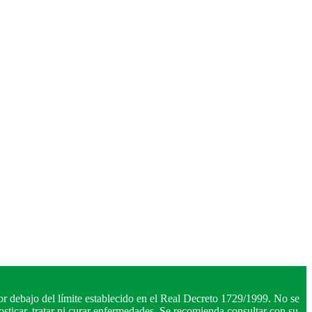
r debajo del límite establecido en el Real Decreto 1729/1999. No se
ticar, tratar ni curar enfermedades. Se recomienda consultar con su