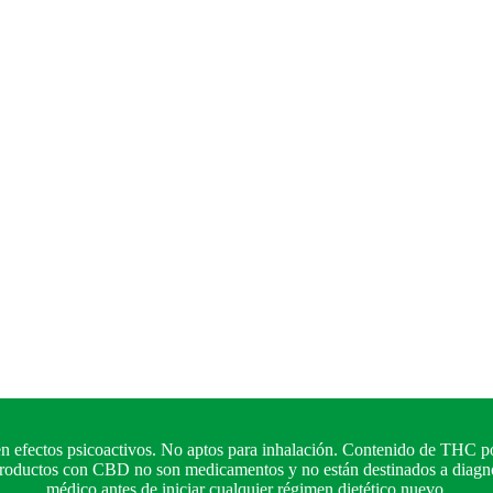
n efectos psicoactivos. No aptos para inhalación. Contenido de THC po
 productos con CBD no son medicamentos y no están destinados a diagnos
médico antes de iniciar cualquier régimen dietético nuevo.