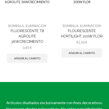
BOMBILLA
,
ILUMINACION
BOMBILLA
,
ILUMINACION
FLUORESCENTE T8
FLOURESCENTE
AGROLITE
HORTILIGHT 200W FLOR
36WCRECIMIENTO
42,50
€
3,85
€
AÑADIR AL CARRITO
AÑADIR AL CARRITO
Artículos diseñados exclusivamente con fines decorativos.
No poseen efectos psicoactivos. No aptos para inhalación.