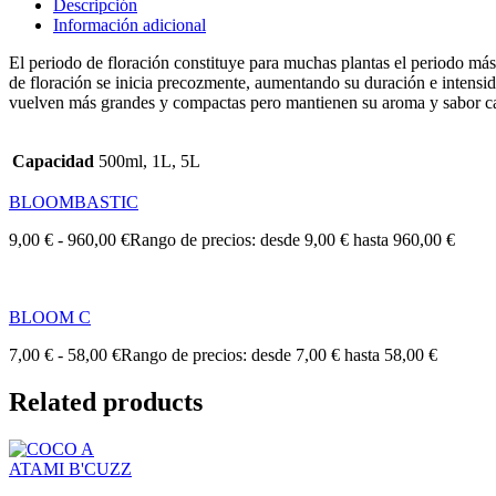
Descripción
Información adicional
El periodo de floración constituye para muchas plantas el periodo más i
de floración se inicia precozmente, aumentando su duración e intensida
vuelven más grandes y compactas pero mantienen su aroma y sabor car
Capacidad
500ml, 1L, 5L
BLOOMBASTIC
9,00
€
-
960,00
€
Rango de precios: desde 9,00 € hasta 960,00 €
BLOOM C
7,00
€
-
58,00
€
Rango de precios: desde 7,00 € hasta 58,00 €
Related products
ATAMI B'CUZZ