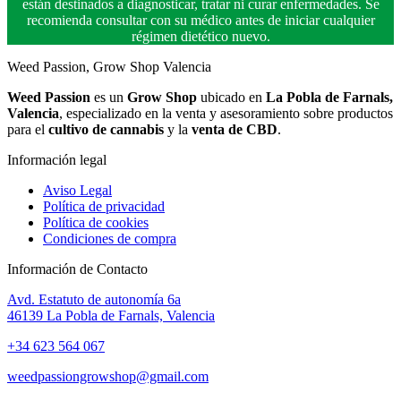
están destinados a diagnosticar, tratar ni curar enfermedades. Se
recomienda consultar con su médico antes de iniciar cualquier
régimen dietético nuevo.
Weed Passion, Grow Shop Valencia
Weed Passion
es un
Grow Shop
ubicado en
La Pobla de Farnals,
Valencia
, especializado en la venta y asesoramiento sobre productos
para el
cultivo de cannabis
y la
venta de CBD
.
Información legal
Aviso Legal
Política de privacidad
Política de cookies
Condiciones de compra
Información de Contacto
Avd. Estatuto de autonomía 6a
46139 La Pobla de Farnals, Valencia
+34 623 564 067
weedpassiongrowshop@gmail.com