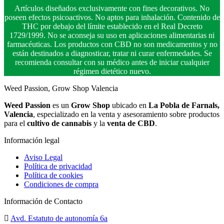
Artículos diseñados exclusivamente con fines decorativos. No
poseen efectos psicoactivos. No aptos para inhalación. Contenido de
THC por debajo del límite establecido en el Real Decreto
1729/1999. No se aconseja su uso en aplicaciones alimentarias ni
farmacéuticas. Los productos con CBD no son medicamentos y no
están destinados a diagnosticar, tratar ni curar enfermedades. Se
recomienda consultar con su médico antes de iniciar cualquier
régimen dietético nuevo.
Weed Passion, Grow Shop Valencia
Weed Passion
es un
Grow Shop
ubicado en
La Pobla de Farnals,
Valencia
, especializado en la venta y asesoramiento sobre productos
para el
cultivo de cannabis
y la
venta de CBD
.
Información legal
Aviso Legal
Política de privacidad
Política de cookies
Condiciones de compra
Información de Contacto
Avd. Estatuto de autonomía 6a