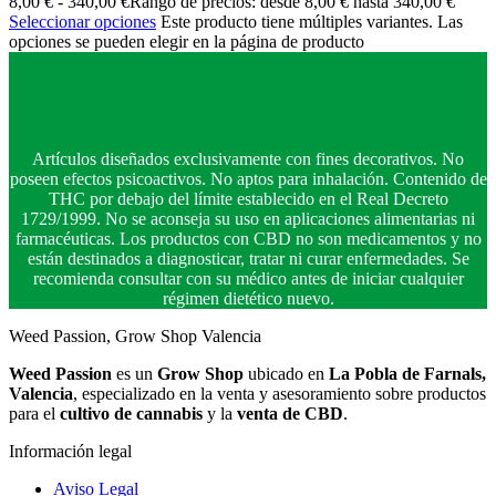
8,00
€
-
340,00
€
Rango de precios: desde 8,00 € hasta 340,00 €
Seleccionar opciones
Este producto tiene múltiples variantes. Las
opciones se pueden elegir en la página de producto
Artículos diseñados exclusivamente con fines decorativos. No
poseen efectos psicoactivos. No aptos para inhalación. Contenido de
THC por debajo del límite establecido en el Real Decreto
1729/1999. No se aconseja su uso en aplicaciones alimentarias ni
farmacéuticas. Los productos con CBD no son medicamentos y no
están destinados a diagnosticar, tratar ni curar enfermedades. Se
recomienda consultar con su médico antes de iniciar cualquier
régimen dietético nuevo.
Weed Passion, Grow Shop Valencia
Weed Passion
es un
Grow Shop
ubicado en
La Pobla de Farnals,
Valencia
, especializado en la venta y asesoramiento sobre productos
para el
cultivo de cannabis
y la
venta de CBD
.
Información legal
Aviso Legal