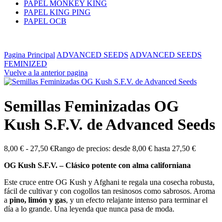
PAPEL MONKEY KING
PAPEL KING PING
PAPEL OCB
Pagina Principal
ADVANCED SEEDS
ADVANCED SEEDS
FEMINIZED
Vuelve a la anterior pagina
Semillas Feminizadas OG
Kush S.F.V. de Advanced Seeds
8,00
€
-
27,50
€
Rango de precios: desde 8,00 € hasta 27,50 €
OG Kush S.F.V. – Clásico potente con alma californiana
Este cruce entre OG Kush y Afghani te regala una cosecha robusta,
fácil de cultivar y con cogollos tan resinosos como sabrosos. Aroma
a
pino, limón y gas
, y un efecto relajante intenso para terminar el
día a lo grande. Una leyenda que nunca pasa de moda.