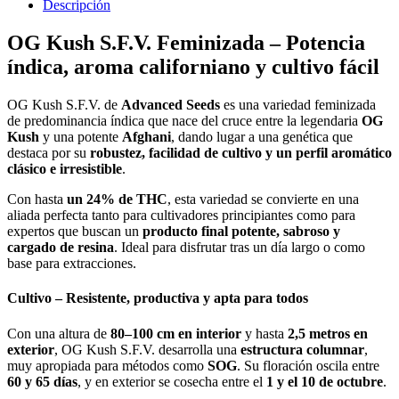
Descripción
OG Kush S.F.V. Feminizada – Potencia
índica, aroma californiano y cultivo fácil
OG Kush S.F.V. de
Advanced Seeds
es una variedad feminizada
de predominancia índica que nace del cruce entre la legendaria
OG
Kush
y una potente
Afghani
, dando lugar a una genética que
destaca por su
robustez, facilidad de cultivo y un perfil aromático
clásico e irresistible
.
Con hasta
un 24% de THC
, esta variedad se convierte en una
aliada perfecta tanto para cultivadores principiantes como para
expertos que buscan un
producto final potente, sabroso y
cargado de resina
. Ideal para disfrutar tras un día largo o como
base para extracciones.
Cultivo – Resistente, productiva y apta para todos
Con una altura de
80–100 cm en interior
y hasta
2,5 metros en
exterior
, OG Kush S.F.V. desarrolla una
estructura columnar
,
muy apropiada para métodos como
SOG
. Su floración oscila entre
60 y 65 días
, y en exterior se cosecha entre el
1 y el 10 de octubre
.