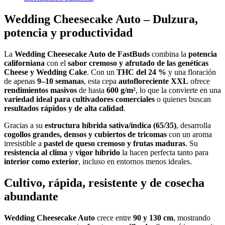
Wedding Cheesecake Auto – Dulzura,
potencia y productividad
La
Wedding Cheesecake Auto de FastBuds
combina la
potencia
californiana
con el
sabor cremoso y afrutado de las genéticas
Cheese y Wedding Cake
. Con un
THC del 24 %
y una floración
de apenas
9–10 semanas
, esta cepa
autofloreciente XXL
ofrece
rendimientos masivos
de hasta
600 g/m²
, lo que la convierte en una
variedad ideal para cultivadores comerciales
o quienes buscan
resultados rápidos y de alta calidad
.
Gracias a su
estructura híbrida sativa/índica (65/35)
, desarrolla
cogollos grandes, densos y cubiertos de tricomas
con un aroma
irresistible a
pastel de queso cremoso y frutas maduras
. Su
resistencia al clima
y
vigor híbrido
la hacen perfecta tanto para
interior como exterior
, incluso en entornos menos ideales.
Cultivo, rápida, resistente y de cosecha
abundante
Wedding Cheesecake Auto
crece entre
90 y 130 cm
, mostrando