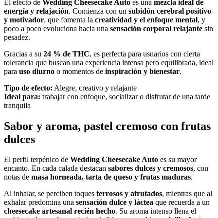
El efecto de
Wedding Cheesecake Auto
es una
mezcla ideal de
energía y relajación
. Comienza con un
subidón cerebral positivo
y motivador
, que fomenta la
creatividad y el enfoque mental
, y
poco a poco evoluciona hacia una
sensación corporal relajante
sin
pesadez.
Gracias a su
24 % de THC
, es perfecta para usuarios con cierta
tolerancia que buscan una experiencia intensa pero equilibrada, ideal
para
uso diurno
o momentos de
inspiración y bienestar
.
Tipo de efecto:
Alegre, creativo y relajante
Ideal para:
trabajar con enfoque, socializar o disfrutar de una tarde
tranquila
Sabor y aroma, pastel cremoso con frutas
dulces
El perfil terpénico de
Wedding Cheesecake Auto
es su mayor
encanto. En cada calada destacan
sabores dulces y cremosos
, con
notas de
masa horneada, tarta de queso y frutas maduras
.
Al inhalar, se perciben toques
terrosos y afrutados
, mientras que al
exhalar predomina una
sensación dulce y láctea
que recuerda a un
cheesecake artesanal recién hecho
. Su aroma intenso llena el