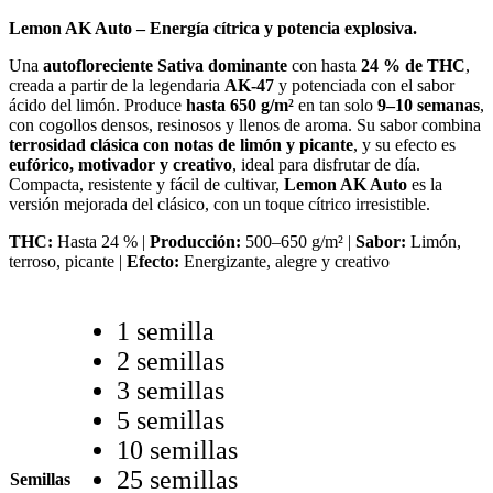
Lemon AK Auto – Energía cítrica y potencia explosiva.
Una
autofloreciente Sativa dominante
con hasta
24 % de THC
,
creada a partir de la legendaria
AK-47
y potenciada con el sabor
ácido del limón. Produce
hasta 650 g/m²
en tan solo
9–10 semanas
,
con cogollos densos, resinosos y llenos de aroma. Su sabor combina
terrosidad clásica con notas de limón y picante
, y su efecto es
eufórico, motivador y creativo
, ideal para disfrutar de día.
Compacta, resistente y fácil de cultivar,
Lemon AK Auto
es la
versión mejorada del clásico, con un toque cítrico irresistible.
THC:
Hasta 24 % |
Producción:
500–650 g/m² |
Sabor:
Limón,
terroso, picante |
Efecto:
Energizante, alegre y creativo
1 semilla
2 semillas
3 semillas
5 semillas
10 semillas
25 semillas
Semillas