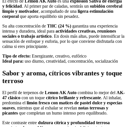
El efecto de
Lemon AK Auto
es una
explosión Sativa de energía
y felicidad
. Al primer par de caladas, sentirás un
subidón cerebral
limpio y motivador
, acompañado de una
ligera estimulación
corporal
que aporta equilibrio sin pesadez.
Su alta concentración de
THC (24 %)
garantiza una experiencia
intensa y duradera, ideal para
actividades creativas, reuniones
sociales o trabajo artístico
. En dosis más altas, puede intensificar la
sensación de enfoque y euforia, por lo que conviene disfrutarla con
calma si eres principiante.
Tipo de efecto:
Energizante, creativo, eufórico
Ideal para:
uso diurno, creatividad, concentración, socialización
Sabor y aroma, cítricos vibrantes y toque
terroso
El perfil de terpenos de
Lemon AK Auto
combina lo mejor del
AK-
47 clásico
con un toque
cítrico brillante y refrescante
. Al inhalar,
predomina el
limón fresco con matices de pastel dulce y especias
suaves
, mientras que al exhalar se revelan
notas terrosas y
picantes
que completan un humo intenso pero equilibrado.
Este contraste entre
dulzura cítrica y profundidad terrosa