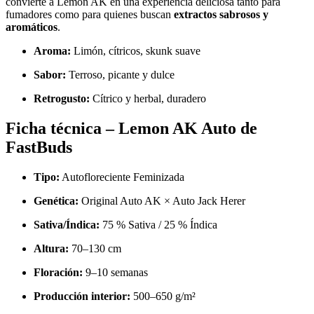
convierte a Lemon AK en una experiencia deliciosa tanto para
fumadores como para quienes buscan
extractos sabrosos y
aromáticos
.
Aroma:
Limón, cítricos, skunk suave
Sabor:
Terroso, picante y dulce
Retrogusto:
Cítrico y herbal, duradero
Ficha técnica – Lemon AK Auto de
FastBuds
Tipo:
Autofloreciente Feminizada
Genética:
Original Auto AK × Auto Jack Herer
Sativa/Índica:
75 % Sativa / 25 % Índica
Altura:
70–130 cm
Floración:
9–10 semanas
Producción interior:
500–650 g/m²