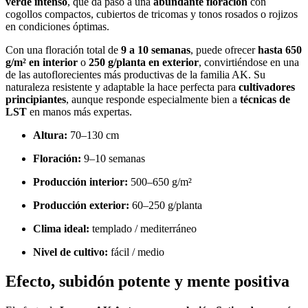
verde intenso
, que da paso a una
abundante floración
con
cogollos compactos, cubiertos de tricomas y tonos rosados o rojizos
en condiciones óptimas.
Con una floración total de
9 a 10 semanas
, puede ofrecer
hasta 650
g/m² en interior
o
250 g/planta en exterior
, convirtiéndose en una
de las autoflorecientes más productivas de la familia AK. Su
naturaleza resistente y adaptable la hace perfecta para
cultivadores
principiantes
, aunque responde especialmente bien a
técnicas de
LST
en manos más expertas.
Altura:
70–130 cm
Floración:
9–10 semanas
Producción interior:
500–650 g/m²
Producción exterior:
60–250 g/planta
Clima ideal:
templado / mediterráneo
Nivel de cultivo:
fácil / medio
Efecto, subidón potente y mente positiva