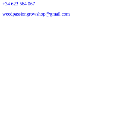
+34 623 564 067
weedpassiongrowshop@gmail.com
Copyright © 2025 Weed Passion | Todos los derechos reservados.