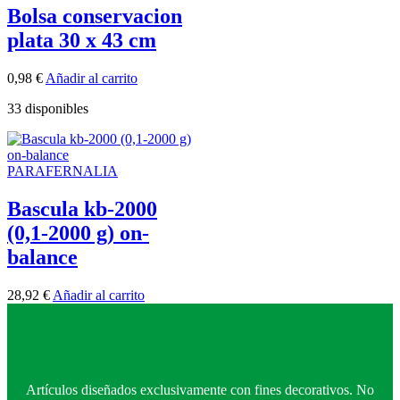
Bolsa conservacion
plata 30 x 43 cm
0,98
€
Añadir al carrito
33 disponibles
PARAFERNALIA
Bascula kb-2000
(0,1-2000 g) on-
balance
28,92
€
Añadir al carrito
Artículos diseñados exclusivamente con fines decorativos. No