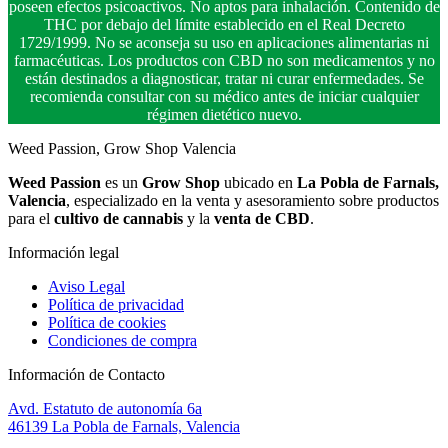
poseen efectos psicoactivos. No aptos para inhalación. Contenido de
THC por debajo del límite establecido en el Real Decreto
1729/1999. No se aconseja su uso en aplicaciones alimentarias ni
farmacéuticas. Los productos con CBD no son medicamentos y no
están destinados a diagnosticar, tratar ni curar enfermedades. Se
recomienda consultar con su médico antes de iniciar cualquier
régimen dietético nuevo.
Weed Passion, Grow Shop Valencia
Weed Passion
es un
Grow Shop
ubicado en
La Pobla de Farnals,
Valencia
, especializado en la venta y asesoramiento sobre productos
para el
cultivo de cannabis
y la
venta de CBD
.
Información legal
Aviso Legal
Política de privacidad
Política de cookies
Condiciones de compra
Información de Contacto
Avd. Estatuto de autonomía 6a
46139 La Pobla de Farnals, Valencia