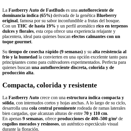
La
Fastberry Auto de FastBuds
es una
autofloreciente de
dominancia índica (65%)
derivada de la genética
Blueberry
original
, famosa por su sabor inconfundible a frutas del bosque.
Con un
THC de hasta 19%
y un perfil aromático
rico en terpenos
dulces y florales
, esta cepa ofrece una experiencia relajante y
placentera, ideal para quienes buscan
efectos calmantes con un
toque gourmet
.
Su
tiempo de cosecha rápido (9 semanas)
y su
alta resistencia al
frío y la humedad
la convierten en una opción excelente tanto para
principiantes como para cultivadores experimentados. Perfecta para
quienes buscan
una autofloreciente discreta, colorida y de
producción alta
.
Compacta, colorida y resistente
La
Fastberry Auto
crece con una
estructura índica compacta y
sólida
, con internudos cortos y hojas anchas. A lo largo de su ciclo,
desarrolla una
cola central prominente
rodeada de ramas laterales
bien cargadas, que alcanzan alturas de entre
70 y 110 cm
.
En apenas
9 semanas
, ofrece
producciones de 400–500 g/m²
de
cogollos morados y resinosos
, un auténtico espectáculo visual
durante la floración.