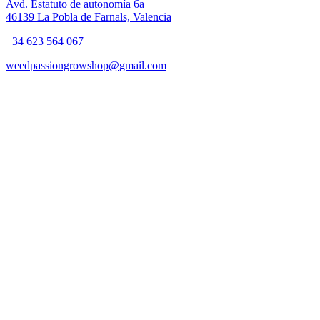
Avd. Estatuto de autonomía 6a
46139 La Pobla de Farnals, Valencia
+34 623 564 067
weedpassiongrowshop@gmail.com
Copyright © 2025 Weed Passion | Todos los derechos reservados.