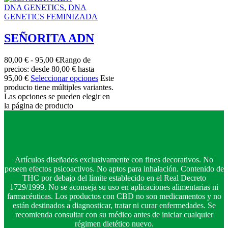
DNA GENETICS
,
DNA
GENETICS FEMINIZADA
SEÑORITA ADN
80,00
€
-
95,00
€
Rango de
precios: desde 80,00 € hasta
95,00 €
Seleccionar opciones
Este
producto tiene múltiples variantes.
Las opciones se pueden elegir en
la página de producto
Artículos diseñados exclusivamente con fines decorativos. No
poseen efectos psicoactivos. No aptos para inhalación. Contenido de
THC por debajo del límite establecido en el Real Decreto
1729/1999. No se aconseja su uso en aplicaciones alimentarias ni
farmacéuticas. Los productos con CBD no son medicamentos y no
están destinados a diagnosticar, tratar ni curar enfermedades. Se
recomienda consultar con su médico antes de iniciar cualquier
régimen dietético nuevo.