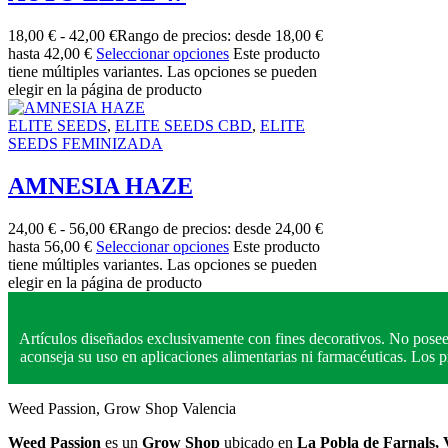
18,00
€
-
42,00
€
Rango de precios: desde 18,00 €
hasta 42,00 €
Seleccionar opciones
Este producto
tiene múltiples variantes. Las opciones se pueden
elegir en la página de producto
ELITE SEEDS
,
ELITE SEEDS CBD
,
ELITE
SEEDS FEMINIZADA
AMNESIA HAZE
24,00
€
-
56,00
€
Rango de precios: desde 24,00 €
hasta 56,00 €
Seleccionar opciones
Este producto
tiene múltiples variantes. Las opciones se pueden
elegir en la página de producto
Artículos diseñados exclusivamente con fines decorativos. No posee
aconseja su uso en aplicaciones alimentarias ni farmacéuticas. Los
Weed Passion, Grow Shop Valencia
Weed Passion
es un
Grow Shop
ubicado en
La Pobla de Farnals, 