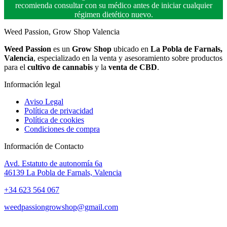
recomienda consultar con su médico antes de iniciar cualquier
régimen dietético nuevo.
Weed Passion, Grow Shop Valencia
Weed Passion
es un
Grow Shop
ubicado en
La Pobla de Farnals,
Valencia
, especializado en la venta y asesoramiento sobre productos
para el
cultivo de cannabis
y la
venta de CBD
.
Información legal
Aviso Legal
Política de privacidad
Política de cookies
Condiciones de compra
Información de Contacto
Avd. Estatuto de autonomía 6a
46139 La Pobla de Farnals, Valencia
+34 623 564 067
weedpassiongrowshop@gmail.com
Copyright © 2025 Weed Passion | Todos los derechos reservados.