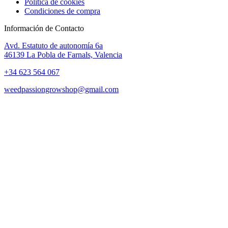
Política de cookies
Condiciones de compra
Información de Contacto
Avd. Estatuto de autonomía 6a
46139 La Pobla de Farnals, Valencia
+34 623 564 067
weedpassiongrowshop@gmail.com
Copyright © 2025 Weed Passion | Todos los derechos reservados.