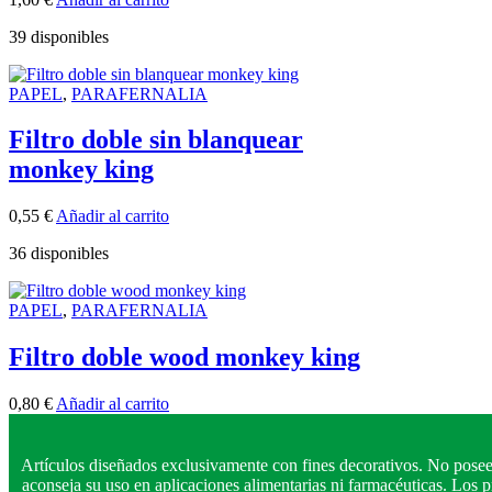
39 disponibles
PAPEL
,
PARAFERNALIA
Filtro doble sin blanquear
monkey king
0,55
€
Añadir al carrito
36 disponibles
PAPEL
,
PARAFERNALIA
Filtro doble wood monkey king
0,80
€
Añadir al carrito
Artículos diseñados exclusivamente con fines decorativos. No posee
aconseja su uso en aplicaciones alimentarias ni farmacéuticas. Los