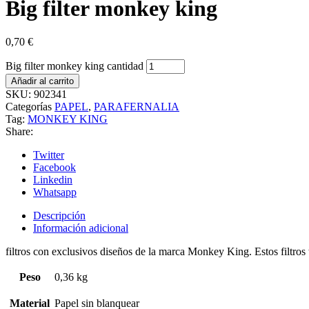
Big filter monkey king
0,70
€
Big filter monkey king cantidad
Añadir al carrito
SKU:
902341
Categorías
PAPEL
,
PARAFERNALIA
Tag:
MONKEY KING
Share:
Twitter
Facebook
Linkedin
Whatsapp
Descripción
Información adicional
filtros con exclusivos diseños de la marca Monkey King. Estos filtro
Peso
0,36 kg
Material
Papel sin blanquear