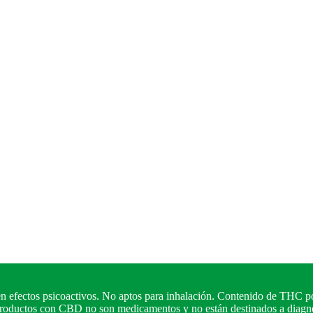
n efectos psicoactivos. No aptos para inhalación. Contenido de THC po
 productos con CBD no son medicamentos y no están destinados a diagnos