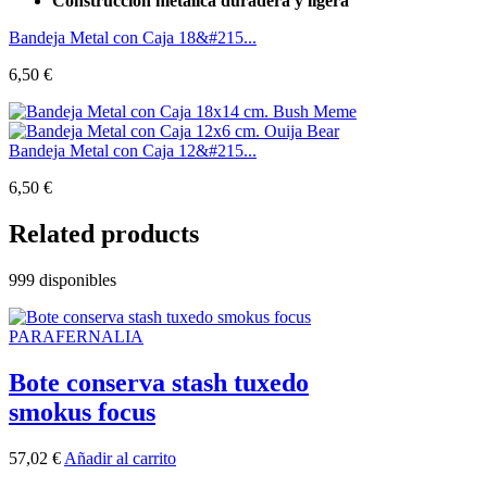
Construcción metálica duradera y ligera
Bandeja Metal con Caja 18&#215...
6,50
€
Bandeja Metal con Caja 12&#215...
6,50
€
Related products
999 disponibles
PARAFERNALIA
Bote conserva stash tuxedo
smokus focus
57,02
€
Añadir al carrito