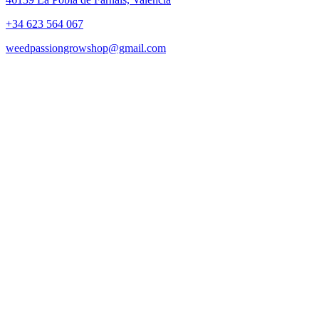
+34 623 564 067
weedpassiongrowshop@gmail.com
Copyright © 2025 Weed Passion | Todos los derechos reservados.