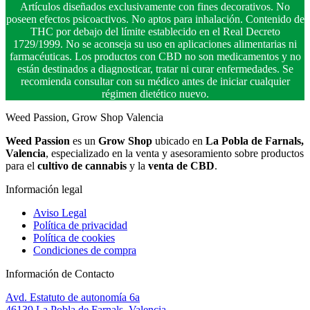
Artículos diseñados exclusivamente con fines decorativos. No
poseen efectos psicoactivos. No aptos para inhalación. Contenido de
THC por debajo del límite establecido en el Real Decreto
1729/1999. No se aconseja su uso en aplicaciones alimentarias ni
farmacéuticas. Los productos con CBD no son medicamentos y no
están destinados a diagnosticar, tratar ni curar enfermedades. Se
recomienda consultar con su médico antes de iniciar cualquier
régimen dietético nuevo.
Weed Passion, Grow Shop Valencia
Weed Passion
es un
Grow Shop
ubicado en
La Pobla de Farnals,
Valencia
, especializado en la venta y asesoramiento sobre productos
para el
cultivo de cannabis
y la
venta de CBD
.
Información legal
Aviso Legal
Política de privacidad
Política de cookies
Condiciones de compra
Información de Contacto
Avd. Estatuto de autonomía 6a
46139 La Pobla de Farnals, Valencia