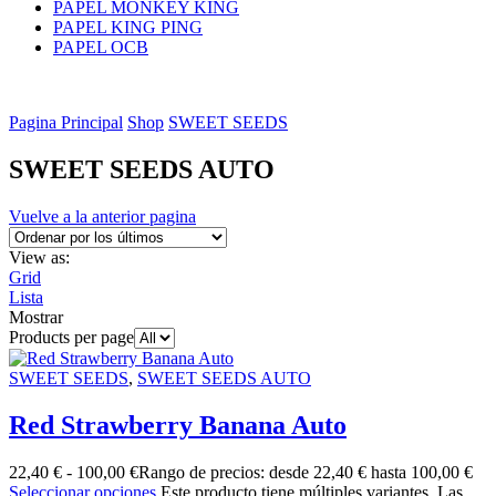
PAPEL MONKEY KING
PAPEL KING PING
PAPEL OCB
Pagina Principal
Shop
SWEET SEEDS
SWEET SEEDS AUTO
Vuelve a la anterior pagina
View as:
Grid
Lista
Mostrar
Products per page
SWEET SEEDS
,
SWEET SEEDS AUTO
Red Strawberry Banana Auto
22,40
€
-
100,00
€
Rango de precios: desde 22,40 € hasta 100,00 €
Seleccionar opciones
Este producto tiene múltiples variantes. Las