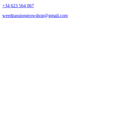
+34 623 564 067
weedpassiongrowshop@gmail.com
Copyright © 2025 Weed Passion | Todos los derechos reservados.