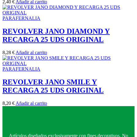
2,40
€
Añadir al carrito
PARAFERNALIA
REVOLVER JANO DIAMOND Y
RECARGA 25 UDS ORIGINAL
8,28
€
Añadir al carrito
PARAFERNALIA
REVOLVER JANO SMILE Y
RECARGA 25 UDS ORIGINAL
8,20
€
Añadir al carrito
Artículos diseñados exclusivamente con fines decorativos. No