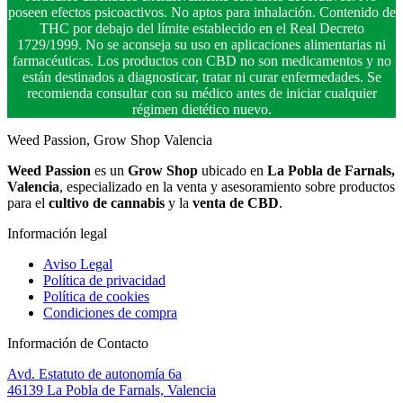
poseen efectos psicoactivos. No aptos para inhalación. Contenido de
THC por debajo del límite establecido en el Real Decreto
1729/1999. No se aconseja su uso en aplicaciones alimentarias ni
farmacéuticas. Los productos con CBD no son medicamentos y no
están destinados a diagnosticar, tratar ni curar enfermedades. Se
recomienda consultar con su médico antes de iniciar cualquier
régimen dietético nuevo.
Weed Passion, Grow Shop Valencia
Weed Passion
es un
Grow Shop
ubicado en
La Pobla de Farnals,
Valencia
, especializado en la venta y asesoramiento sobre productos
para el
cultivo de cannabis
y la
venta de CBD
.
Información legal
Aviso Legal
Política de privacidad
Política de cookies
Condiciones de compra
Información de Contacto
Avd. Estatuto de autonomía 6a
46139 La Pobla de Farnals, Valencia