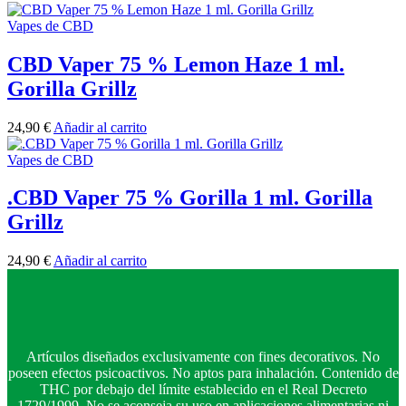
Vapes de CBD
CBD Vaper 75 % Lemon Haze 1 ml.
Gorilla Grillz
24,90
€
Añadir al carrito
Vapes de CBD
.CBD Vaper 75 % Gorilla 1 ml. Gorilla
Grillz
24,90
€
Añadir al carrito
Artículos diseñados exclusivamente con fines decorativos. No
poseen efectos psicoactivos. No aptos para inhalación. Contenido de
THC por debajo del límite establecido en el Real Decreto
1729/1999. No se aconseja su uso en aplicaciones alimentarias ni