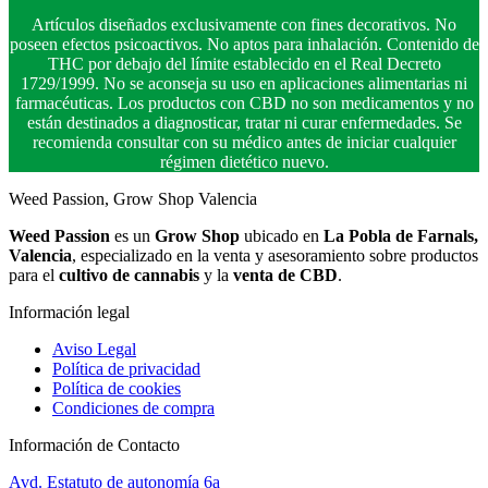
Artículos diseñados exclusivamente con fines decorativos. No
poseen efectos psicoactivos. No aptos para inhalación. Contenido de
THC por debajo del límite establecido en el Real Decreto
1729/1999. No se aconseja su uso en aplicaciones alimentarias ni
farmacéuticas. Los productos con CBD no son medicamentos y no
están destinados a diagnosticar, tratar ni curar enfermedades. Se
recomienda consultar con su médico antes de iniciar cualquier
régimen dietético nuevo.
Weed Passion, Grow Shop Valencia
Weed Passion
es un
Grow Shop
ubicado en
La Pobla de Farnals,
Valencia
, especializado en la venta y asesoramiento sobre productos
para el
cultivo de cannabis
y la
venta de CBD
.
Información legal
Aviso Legal
Política de privacidad
Política de cookies
Condiciones de compra
Información de Contacto
Avd. Estatuto de autonomía 6a