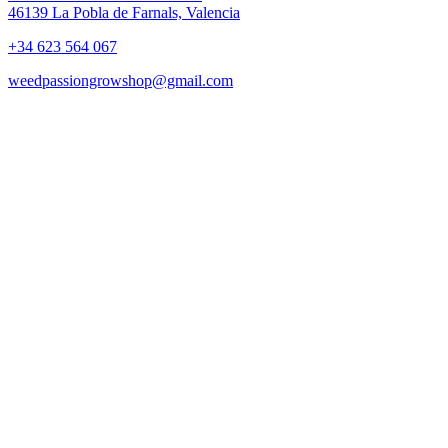
46139 La Pobla de Farnals, Valencia
+34 623 564 067
weedpassiongrowshop@gmail.com
Copyright © 2025 Weed Passion | Todos los derechos reservados.