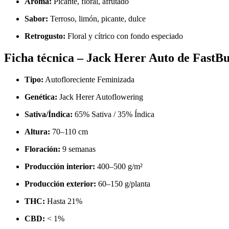
Aroma:
Picante, floral, afrutado
Sabor:
Terroso, limón, picante, dulce
Retrogusto:
Floral y cítrico con fondo especiado
Ficha técnica – Jack Herer Auto de FastB
Tipo:
Autofloreciente Feminizada
Genética:
Jack Herer Autoflowering
Sativa/Índica:
65% Sativa / 35% Índica
Altura:
70–110 cm
Floración:
9 semanas
Producción interior:
400–500 g/m²
Producción exterior:
60–150 g/planta
THC:
Hasta 21%
CBD:
< 1%