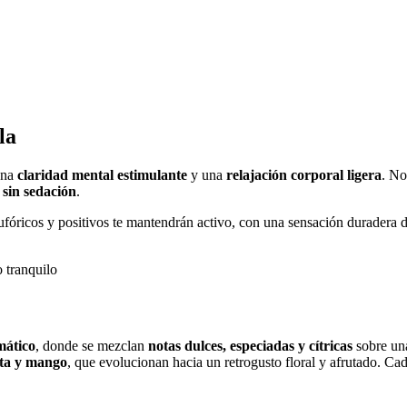
la
una
claridad mental estimulante
y una
relajación corporal ligera
. No
 sin sedación
.
 eufóricos y positivos te mantendrán activo, con una sensación duradera 
o tranquilo
mático
, donde se mezclan
notas dulces, especiadas y cítricas
sobre un
nta y mango
, que evolucionan hacia un retrogusto floral y afrutado. Ca