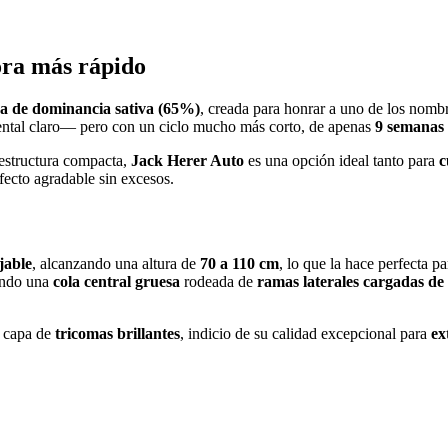
ora más rápido
da de dominancia sativa (65%)
, creada para honrar a uno de los nomb
 mental claro— pero con un ciclo mucho más corto, de apenas
9 semanas 
estructura compacta,
Jack Herer Auto
es una opción ideal tanto para
c
fecto agradable sin excesos.
jable
, alcanzando una altura de
70 a 110 cm
, lo que la hace perfecta pa
endo una
cola central gruesa
rodeada de
ramas laterales cargadas de 
 capa de
tricomas brillantes
, indicio de su calidad excepcional para
ex