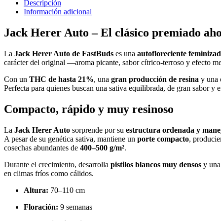
Descripción
Información adicional
Jack Herer Auto – El clásico premiado ah
La
Jack Herer Auto de FastBuds
es una
autofloreciente feminiza
carácter del original —aroma picante, sabor cítrico-terroso y efecto
Con un
THC de hasta 21%
, una
gran producción de resina
y una 
Perfecta para quienes buscan una sativa equilibrada, de gran sabor y e
Compacto, rápido y muy resinoso
La
Jack Herer Auto
sorprende por su
estructura ordenada y mane
A pesar de su genética sativa, mantiene un
porte compacto
, produci
cosechas abundantes de
400–500 g/m²
.
Durante el crecimiento, desarrolla
pistilos blancos muy densos
y una
en climas fríos como cálidos.
Altura:
70–110 cm
Floración:
9 semanas