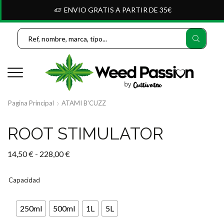
ENVIO GRATIS A PARTIR DE 35€
Search
Input
Pagina Principal
ATAMI B'CUZZ
ROOT STIMULATOR
Rango
14,50
€
-
228,00
€
de
precios:
Capacidad
desde
14,50 €
250ml
500ml
1L
5L
hasta