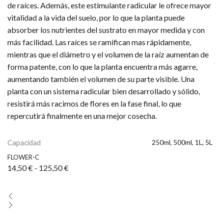
de raíces. Además, este estimulante radicular le ofrece mayor
vitalidad a la vida del suelo, por lo que la planta puede
absorber los nutrientes del sustrato en mayor medida y con
más facilidad. Las raíces se ramifican mas rápidamente,
mientras que el diámetro y el volumen de la raíz aumentan de
forma patente, con lo que la planta encuentra más agarre,
aumentando también el volumen de su parte visible. Una
planta con un sistema radicular bien desarrollado y sólido,
resistirá más racimos de flores en la fase final, lo que
repercutirá finalmente en una mejor cosecha.
Capacidad
250ml, 500ml, 1L, 5L
FLOWER-C
Rango
14,50
€
-
125,50
€
de
precios:
desde
14,50 €