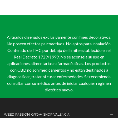
elegir
ele
en
en
la
la
página
pág
de
de
producto
pro
Artículos diseñados exclusivamente con fines decorativos.
No poseen efectos psicoactivos. No aptos para inhalación.
Contenido de THC por debajo del límite establecido en el
Real Decreto 1729/1999. No se aconseja su uso en
aplicaciones alimentarias ni farmacéuticas. Los productos
con CBD no son medicamentos y no están destinados a
diagnosticar, tratar ni curar enfermedades. Se recomienda
consultar con su médico antes de iniciar cualquier régimen
dietético nuevo.
WEED PASSION, GROW SHOP VALENCIA