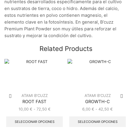
nutrientes desarrollados específicamente para el cultivo
en sustratos de tierra, coco o hidro. Además del calcio,
estos nutrientes en polvo contienen magnesio, el
elemento clave en la fotosíntesis. En general, B’cuzz
Premium Plant Powder son muy útiles para reforzar el
sustrato y mejorar la condición del cultivo.
Related Products
ATAMI B'CUZZ
ATAMI B'CUZZ
ROOT FAST
GROWTH-C
Rango
Rango
10,00
€
-
72,50
€
6,00
€
-
42,50
€
de
Este
de
Est
precios:
producto
precios:
pro
SELECCIONAR OPCIONES
SELECCIONAR OPCIONES
desde
tiene
desde
tie
10,00 €
múltiples
6,00 €
múl