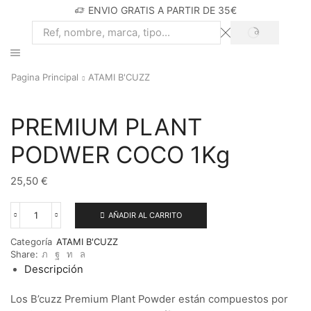
ENVIO GRATIS A PARTIR DE 35€
SEARCH
Search
input
Pagina Principal
ATAMI B'CUZZ
PREMIUM PLANT
PODWER COCO 1Kg
25,50
€
AÑADIR AL CARRITO
PREMIUM
PLANT
Categoría
ATAMI B'CUZZ
PODWER
Share:
COCO
Descripción
1Kg
cantidad
Los B’cuzz Premium Plant Powder están compuestos por