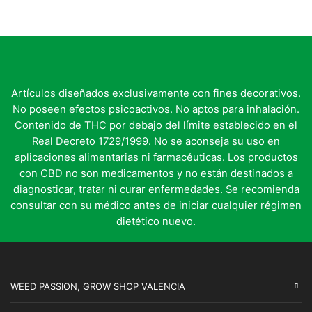
hasta
variantes.
hasta
var
72,50 €
Las
42,50 €
Las
opciones
opc
se
se
pueden
pu
elegir
ele
en
en
Artículos diseñados exclusivamente con fines decorativos.
la
la
No poseen efectos psicoactivos. No aptos para inhalación.
página
pág
Contenido de THC por debajo del límite establecido en el
de
de
Real Decreto 1729/1999. No se aconseja su uso en
producto
pro
aplicaciones alimentarias ni farmacéuticas. Los productos
con CBD no son medicamentos y no están destinados a
diagnosticar, tratar ni curar enfermedades. Se recomienda
consultar con su médico antes de iniciar cualquier régimen
dietético nuevo.
WEED PASSION, GROW SHOP VALENCIA