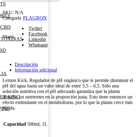
10,50 €
KICK
TS
cantidad
SKU:
N/A
ORES
Categoría
PLAGRON
 CBD
Twitter
Facebook
Share:
 TOXINAS
Linkedin
Whatsapp
CBD
Descripción
Información adicional
LIA
Lemon Kick. Regulador de pH orgánico que te permite disminuir el
pH del agua hasta un valor ideal de entre 5,5 – 6,5. Sólo una
solución nutritiva con el pH adecuado garantiza que la planta
absorba los nutrientes en la proporción justa. Esto tiene entonces un
EY KING
efecto estimulante en el metabolismo, por lo que la planta crece más
rápida.
PING
Capacidad
500ml, 1L