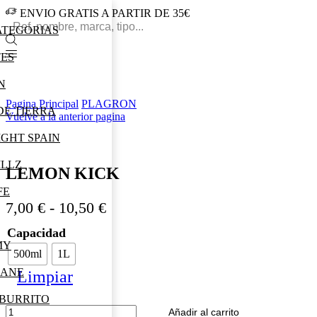
ENVIO GRATIS A PARTIR DE 35€
Search
ATEGORIAS
input
TES
N
Pagina Principal
PLAGRON
DE TIERRA
Vuelve a la anterior pagina
IGHT SPAIN
ILLZ
LEMON KICK
FE
Rango
7,00
€
-
10,50
€
de
Capacidad
precios:
MY
500ml
1L
desde
JANE
Limpiar
7,00 €
hasta
 BURRITO
LEMON
Añadir al carrito