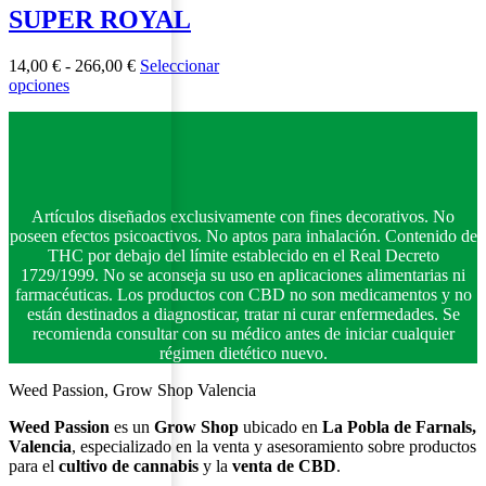
variantes.
hasta
SUPER ROYAL
Las
124,00 €
opciones
Rango
14,00
€
-
266,00
€
Seleccionar
se
Este
de
opciones
pueden
producto
precios:
elegir
tiene
desde
en
múltiples
14,00 €
la
variantes.
hasta
página
Las
266,00 €
de
opciones
producto
Artículos diseñados exclusivamente con fines decorativos. No
se
poseen efectos psicoactivos. No aptos para inhalación. Contenido de
pueden
THC por debajo del límite establecido en el Real Decreto
elegir
1729/1999. No se aconseja su uso en aplicaciones alimentarias ni
en
farmacéuticas. Los productos con CBD no son medicamentos y no
la
están destinados a diagnosticar, tratar ni curar enfermedades. Se
página
recomienda consultar con su médico antes de iniciar cualquier
de
régimen dietético nuevo.
producto
Weed Passion, Grow Shop Valencia
Weed Passion
es un
Grow Shop
ubicado en
La Pobla de Farnals,
Valencia
, especializado en la venta y asesoramiento sobre productos
para el
cultivo de cannabis
y la
venta de CBD
.