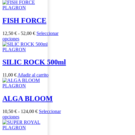
producto
precios:
elegir
tiene
desde
PLAGRON
en
múltiples
10,50 €
la
variantes.
hasta
FISH FORCE
página
Las
124,00 €
de
opciones
producto
Rango
12,50
€
-
52,00
€
Seleccionar
se
Este
de
opciones
pueden
producto
precios:
elegir
tiene
desde
PLAGRON
en
múltiples
12,50 €
la
variantes.
hasta
SILIC ROCK 500ml
página
Las
52,00 €
de
opciones
producto
11,00
€
Añadir al carrito
se
pueden
PLAGRON
elegir
en
ALGA BLOOM
la
página
de
Rango
10,50
€
-
124,00
€
Seleccionar
producto
Este
de
opciones
producto
precios:
tiene
desde
PLAGRON
múltiples
10,50 €