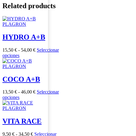
Related products
PLAGRON
HYDRO A+B
Rango
15,50
€
-
54,00
€
Seleccionar
Este
de
opciones
producto
precios:
tiene
desde
PLAGRON
múltiples
15,50 €
variantes.
hasta
COCO A+B
Las
54,00 €
opciones
Rango
13,50
€
-
46,00
€
Seleccionar
se
Este
de
opciones
pueden
producto
precios:
elegir
tiene
desde
PLAGRON
en
múltiples
13,50 €
la
variantes.
hasta
VITA RACE
página
Las
46,00 €
de
opciones
producto
Rango
9,50
€
-
34,50
€
Seleccionar
se