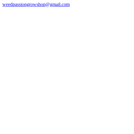
weedpassiongrowshop@gmail.com
Copyright © 2025 Weed Passion | Todos los derechos reservados.