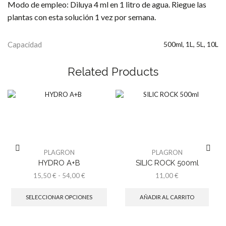
Modo de empleo: Diluya 4 ml en 1 litro de agua. Riegue las
plantas con esta solución 1 vez por semana.
Capacidad
500ml, 1L, 5L, 10L
Related Products
PLAGRON
PLAGRON
HYDRO A+B
SILIC ROCK 500ml
Rango
15,50
€
-
54,00
€
11,00
€
de
Este
precios:
producto
SELECCIONAR OPCIONES
AÑADIR AL CARRITO
desde
tiene
15,50 €
múltiples
hasta
variantes.