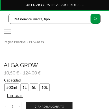
ENVIO GRATIS A PARTIR DE 35€
Search
Input
Pagina Principal
PLAGRON
ALGA GROW
Rango
10,50
€
-
124,00
€
de
Capacidad
precios:
500ml
1L
5L
10L
desde
10,50 €
Limpiar
hasta
124,00 €
AÑADIR AL CARRITO
ALGA