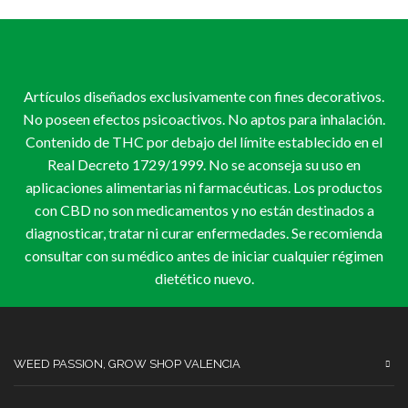
54,00 €
Las
opciones
se
pueden
elegir
Artículos diseñados exclusivamente con fines decorativos.
en
la
No poseen efectos psicoactivos. No aptos para inhalación.
página
Contenido de THC por debajo del límite establecido en el
de
Real Decreto 1729/1999. No se aconseja su uso en
producto
aplicaciones alimentarias ni farmacéuticas. Los productos
con CBD no son medicamentos y no están destinados a
diagnosticar, tratar ni curar enfermedades. Se recomienda
consultar con su médico antes de iniciar cualquier régimen
dietético nuevo.
WEED PASSION, GROW SHOP VALENCIA