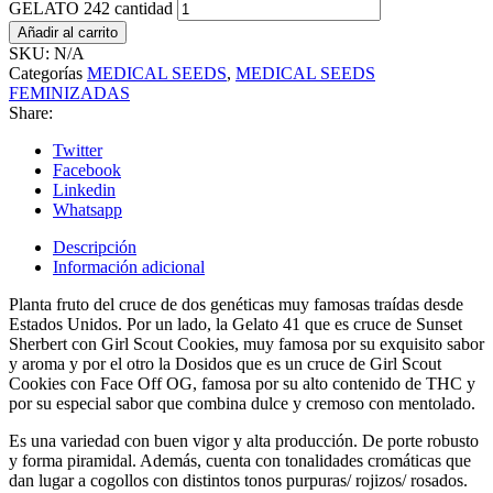
GELATO 242 cantidad
Añadir al carrito
SKU:
N/A
Categorías
MEDICAL SEEDS
,
MEDICAL SEEDS
FEMINIZADAS
Share:
Twitter
Facebook
Linkedin
Whatsapp
Descripción
Información adicional
Planta fruto del cruce de dos genéticas muy famosas traídas desde
Estados Unidos. Por un lado, la Gelato 41 que es cruce de Sunset
Sherbert con Girl Scout Cookies, muy famosa por su exquisito sabor
y aroma y por el otro la Dosidos que es un cruce de Girl Scout
Cookies con Face Off OG, famosa por su alto contenido de THC y
por su especial sabor que combina dulce y cremoso con mentolado.
Es una variedad con buen vigor y alta producción. De porte robusto
y forma piramidal. Además, cuenta con tonalidades cromáticas que
dan lugar a cogollos con distintos tonos purpuras/ rojizos/ rosados.