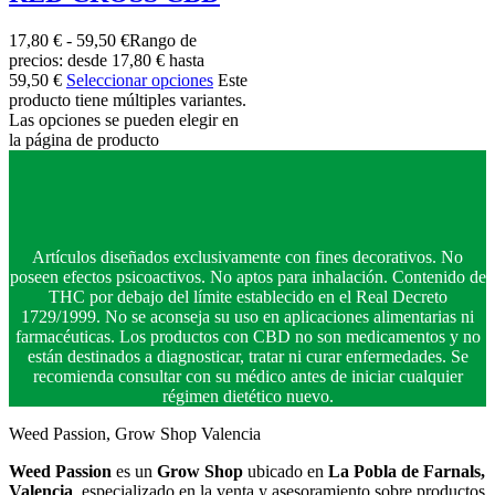
17,80
€
-
59,50
€
Rango de
precios: desde 17,80 € hasta
59,50 €
Seleccionar opciones
Este
producto tiene múltiples variantes.
Las opciones se pueden elegir en
la página de producto
Artículos diseñados exclusivamente con fines decorativos. No
poseen efectos psicoactivos. No aptos para inhalación. Contenido de
THC por debajo del límite establecido en el Real Decreto
1729/1999. No se aconseja su uso en aplicaciones alimentarias ni
farmacéuticas. Los productos con CBD no son medicamentos y no
están destinados a diagnosticar, tratar ni curar enfermedades. Se
recomienda consultar con su médico antes de iniciar cualquier
régimen dietético nuevo.
Weed Passion, Grow Shop Valencia
Weed Passion
es un
Grow Shop
ubicado en
La Pobla de Farnals,
Valencia
, especializado en la venta y asesoramiento sobre productos