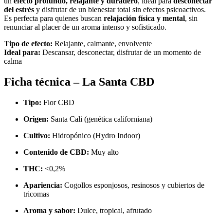
un
efecto profundo, relajante y duradero
, ideal para
desconectar
del estrés
y disfrutar de un bienestar total sin efectos psicoactivos.
Es perfecta para quienes buscan
relajación física y mental
, sin
renunciar al placer de un aroma intenso y sofisticado.
Tipo de efecto:
Relajante, calmante, envolvente
Ideal para:
Descansar, desconectar, disfrutar de un momento de
calma
Ficha técnica – La Santa CBD
Tipo:
Flor CBD
Origen:
Santa Cali (genética californiana)
Cultivo:
Hidropónico (Hydro Indoor)
Contenido de CBD:
Muy alto
THC:
<0,2%
Apariencia:
Cogollos esponjosos, resinosos y cubiertos de
tricomas
Aroma y sabor:
Dulce, tropical, afrutado