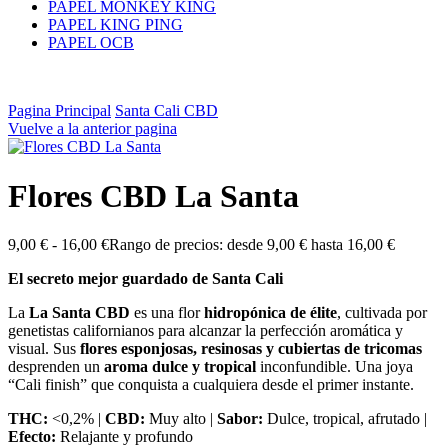
PAPEL MONKEY KING
PAPEL KING PING
PAPEL OCB
Pagina Principal
Santa Cali CBD
Vuelve a la anterior pagina
Flores CBD La Santa
9,00
€
-
16,00
€
Rango de precios: desde 9,00 € hasta 16,00 €
El secreto mejor guardado de Santa Cali
La
La Santa CBD
es una flor
hidropónica de élite
, cultivada por
genetistas californianos para alcanzar la perfección aromática y
visual. Sus
flores esponjosas, resinosas y cubiertas de tricomas
desprenden un
aroma dulce y tropical
inconfundible. Una joya
“Cali finish” que conquista a cualquiera desde el primer instante.
THC:
<0,2% |
CBD:
Muy alto |
Sabor:
Dulce, tropical, afrutado |
Efecto:
Relajante y profundo