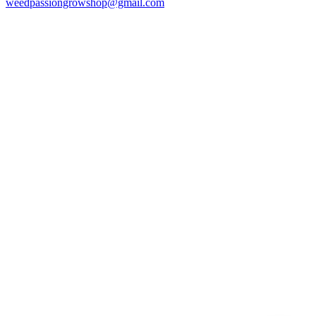
weedpassiongrowshop@gmail.com
Copyright © 2025 Weed Passion | Todos los derechos reservados.