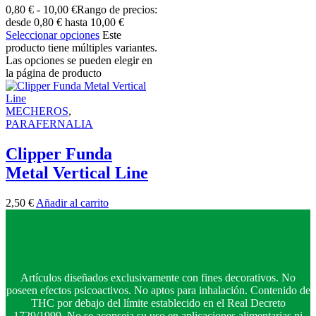
0,80
€
-
10,00
€
Rango de precios:
desde 0,80 € hasta 10,00 €
Seleccionar opciones
Este
producto tiene múltiples variantes.
Las opciones se pueden elegir en
la página de producto
MECHEROS
,
PARAFERNALIA
Clipper Funda
Metal Vertical Line
2,50
€
Añadir al carrito
Artículos diseñados exclusivamente con fines decorativos. No
poseen efectos psicoactivos. No aptos para inhalación. Contenido de
THC por debajo del límite establecido en el Real Decreto
1729/1999. No se aconseja su uso en aplicaciones alimentarias ni