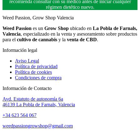
recomienda consultar con su médico antes de iniciar cualquier
régimen dietético nuevo.
Weed Passion, Grow Shop Valencia
Weed Passion
es un
Grow Shop
ubicado en
La Pobla de Farnals,
Valencia
, especializado en la venta y asesoramiento sobre productos
para el
cultivo de cannabis
y la
venta de CBD
.
Información legal
Aviso Legal
Política de privacidad
Política de cookies
Condiciones de compra
Información de Contacto
Avd. Estatuto de autonomía 6a
46139 La Pobla de Farnals, Valencia
+34 623 564 067
weedpassiongrowshop@gmail.com
Copyright © 2025 Weed Passion | Todos los derechos reservados.