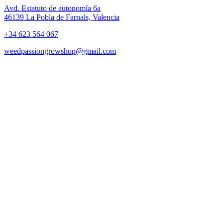
Avd. Estatuto de autonomía 6a
46139 La Pobla de Farnals, Valencia
+34 623 564 067
weedpassiongrowshop@gmail.com
Copyright © 2025 Weed Passion | Todos los derechos reservados.