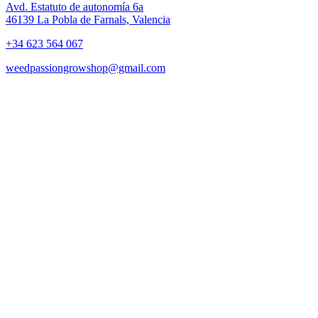
Avd. Estatuto de autonomía 6a
46139 La Pobla de Farnals, Valencia
+34 623 564 067
weedpassiongrowshop@gmail.com
Copyright © 2025 Weed Passion | Todos los derechos reservados.