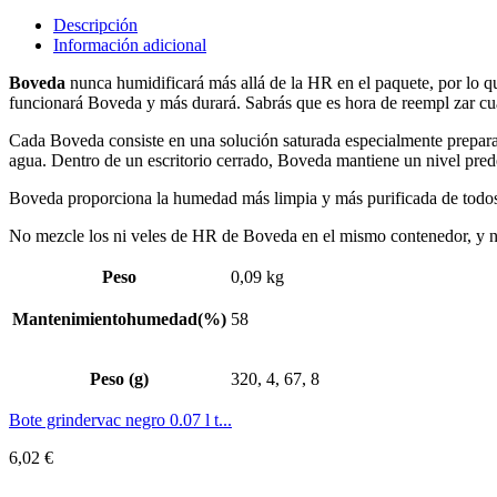
Descripción
Información adicional
Boveda
nunca humidificará más allá de la HR en el paquete, por lo 
funcionará Boveda y más durará. Sabrás que es hora de reempl zar c
Cada Boveda consiste en una solución saturada especialmente prepara
agua. Dentro de un escritorio cerrado, Boveda mantiene un nivel pred
Boveda proporciona la humedad más limpia y más purificada de todos
No mezcle los ni veles de HR de Boveda en el mismo contenedor, y no
Peso
0,09 kg
Mantenimientohumedad(%)
58
Peso (g)
320, 4, 67, 8
Bote grindervac negro 0.07 l t...
6,02
€