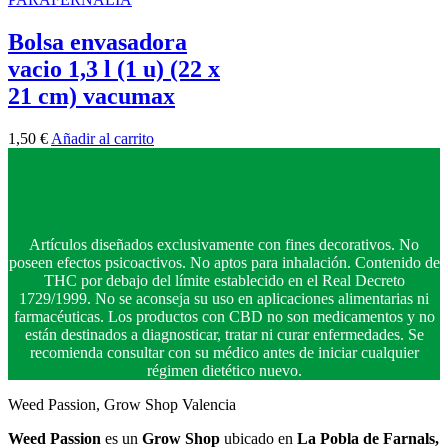
Bolsa envasadora
vacio 1,3 l (1 u) (22 x
21 cm) vacumax
1,50
€
Añadir al carrito
Artículos diseñados exclusivamente con fines decorativos. No
poseen efectos psicoactivos. No aptos para inhalación. Contenido de
THC por debajo del límite establecido en el Real Decreto
1729/1999. No se aconseja su uso en aplicaciones alimentarias ni
farmacéuticas. Los productos con CBD no son medicamentos y no
están destinados a diagnosticar, tratar ni curar enfermedades. Se
recomienda consultar con su médico antes de iniciar cualquier
régimen dietético nuevo.
Weed Passion, Grow Shop Valencia
Weed Passion
es un
Grow Shop
ubicado en
La Pobla de Farnals,