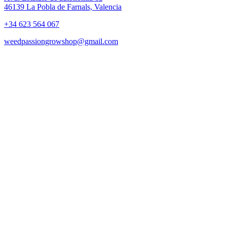
46139 La Pobla de Farnals, Valencia
+34 623 564 067
weedpassiongrowshop@gmail.com
Copyright © 2025 Weed Passion | Todos los derechos reservados.