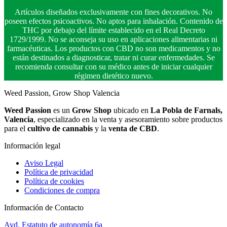
Artículos diseñados exclusivamente con fines decorativos. No
poseen efectos psicoactivos. No aptos para inhalación. Contenido de
THC por debajo del límite establecido en el Real Decreto
1729/1999. No se aconseja su uso en aplicaciones alimentarias ni
farmacéuticas. Los productos con CBD no son medicamentos y no
están destinados a diagnosticar, tratar ni curar enfermedades. Se
recomienda consultar con su médico antes de iniciar cualquier
régimen dietético nuevo.
Weed Passion, Grow Shop Valencia
Weed Passion
es un
Grow Shop
ubicado en
La Pobla de Farnals,
Valencia
, especializado en la venta y asesoramiento sobre productos
para el
cultivo de cannabis
y la
venta de CBD
.
Información legal
Aviso Legal
Política de privacidad
Política de cookies
Condiciones de compra
Información de Contacto
Avd. Estatuto de autonomía 6a