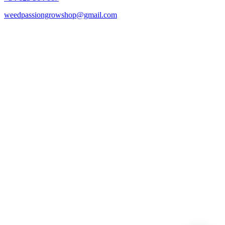
weedpassiongrowshop@gmail.com
Copyright © 2025 Weed Passion | Todos los derechos reservados.