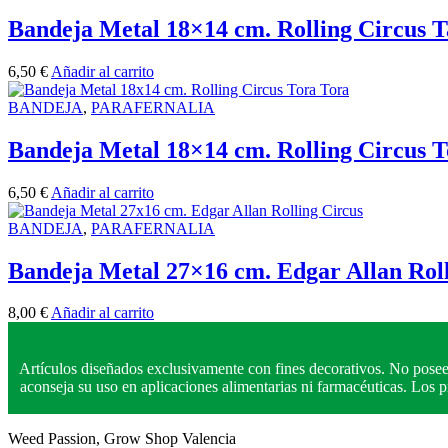
Bandeja Metal 18×14 cm. Rolling Circus T
6,50
€
Añadir al carrito
BANDEJA
,
PARAFERNALIA
Bandeja Metal 18×14 cm. Rolling Circus T
6,50
€
Añadir al carrito
BANDEJA
,
PARAFERNALIA
Bandeja Metal 27×16 cm. Edgar Allan Roll
8,00
€
Añadir al carrito
Artículos diseñados exclusivamente con fines decorativos. No posee
aconseja su uso en aplicaciones alimentarias ni farmacéuticas. Los
Weed Passion, Grow Shop Valencia