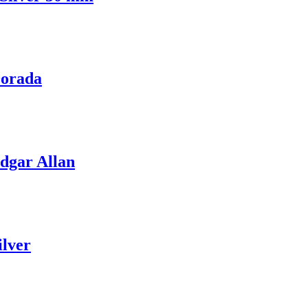
Dorada
dgar Allan
ilver