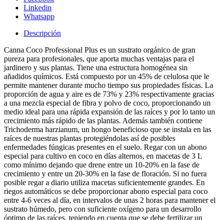
Linkedin
Whatsapp
Descripción
Canna Coco Professional Plus es un sustrato orgánico de gran
pureza para profesionales, que aporta muchas ventajas para el
jardinero y sus plantas. Tiene una estructura homogénea sin
añadidos químicos. Está compuesto por un 45% de celulosa que le
permite mantener durante mucho tiempo sus propiedades físicas. La
proporción de agua y aire es de 73% y 23% respectivamente gracias
a una mezcla especial de fibra y polvo de coco, proporcionando un
medio ideal para una rápida expansión de las raíces y por lo tanto un
crecimiento más rápido de las plantas. Además también contiene
Trichoderma harzianum, un hongo beneficioso que se instala en las
raíces de nuestras plantas protegiéndolas así de posibles
enfermedades fúngicas presentes en el suelo. Regar con un abono
especial para cultivo en coco en días alternos, en macetas de 3 L
como mínimo dejando que drene entre un 10-20% en la fase de
crecimiento y entre un 20-30% en la fase de floración. Si no fuera
posible regar a diario utiliza macetas suficientemente grandes. En
riegos automáticos se debe proporcionar abono especial para coco
entre 4-6 veces al día, en intervalos de unas 2 horas para mantener el
sustrato húmedo, pero con suficiente oxígeno para un desarrollo
óptimo de las raíces, teniendo en cuenta que se debe fertilizar un