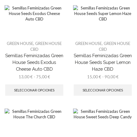
hasta
variantes.
hasta
var
90,00 €
Las
52,00 €
La
opciones
op
se
se
pueden
pu
elegir
ele
en
en
la
la
GREEN HOUSE
,
GREEN HOUSE
GREEN HOUSE
,
GREEN HOUSE
página
pá
CBD
CBD
de
de
Semillas Feminizadas Green
Semillas Feminizadas Green
producto
pr
House Seeds Exodus
House Seeds Super Lemon
Cheese Auto CBD
Haze CBD
Rango
Rango
13,00
€
-
75,00
€
15,00
€
-
90,00
€
de
Este
de
Es
precios:
producto
precios:
pr
SELECCIONAR OPCIONES
SELECCIONAR OPCIONES
desde
tiene
desde
tie
13,00 €
múltiples
15,00 €
múl
hasta
variantes.
hasta
var
75,00 €
Las
90,00 €
La
opciones
op
se
se
pueden
pu
elegir
ele