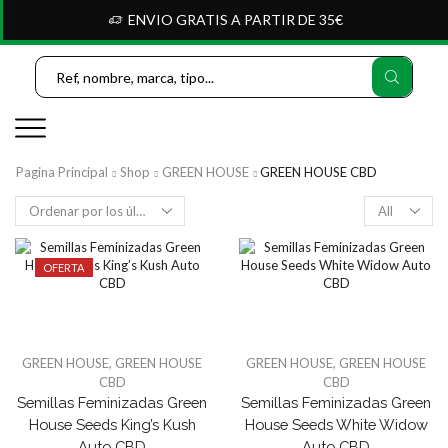
ENVIO GRATIS A PARTIR DE 35€
Search
Input
Pagina Principal
Shop
GREEN HOUSE
GREEN HOUSE CBD
Products
per
page
OFERTA
GREEN HOUSE
,
GREEN HOUSE
GREEN HOUSE
,
GREEN HOUSE
CBD
CBD
Semillas Feminizadas Green
Semillas Feminizadas Green
House Seeds King’s Kush
House Seeds White Widow
Auto CBD
Auto CBD