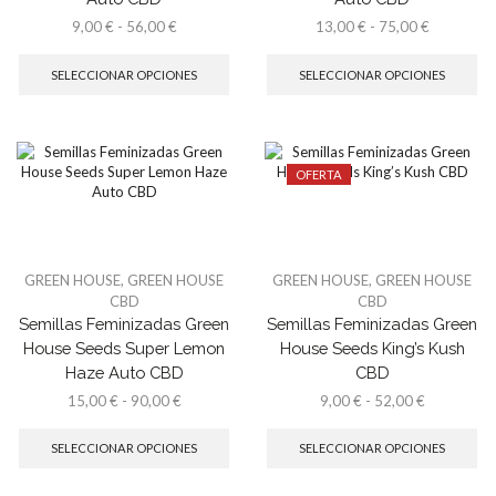
Rango
Rango
9,00
€
-
56,00
€
13,00
€
-
75,00
€
de
Este
de
Es
precios:
producto
precios:
pr
SELECCIONAR OPCIONES
SELECCIONAR OPCIONES
desde
tiene
desde
tie
9,00 €
múltiples
13,00 €
múl
hasta
variantes.
hasta
var
56,00 €
Las
75,00 €
La
opciones
op
OFERTA
se
se
pueden
pu
elegir
ele
en
en
la
la
GREEN HOUSE
,
GREEN HOUSE
GREEN HOUSE
,
GREEN HOUSE
página
pá
CBD
CBD
de
de
Semillas Feminizadas Green
Semillas Feminizadas Green
producto
pr
House Seeds Super Lemon
House Seeds King’s Kush
Haze Auto CBD
CBD
Rango
Rango
15,00
€
-
90,00
€
9,00
€
-
52,00
€
de
Este
de
Es
precios:
producto
precios:
pr
SELECCIONAR OPCIONES
SELECCIONAR OPCIONES
desde
tiene
desde
tie
15,00 €
múltiples
9,00 €
múl