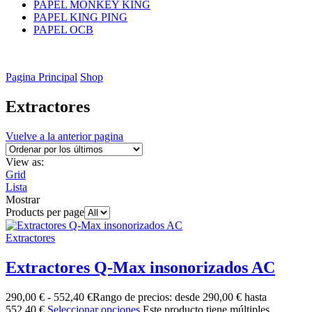
PAPEL MONKEY KING
PAPEL KING PING
PAPEL OCB
Pagina Principal
Shop
Extractores
Vuelve a la anterior pagina
View as:
Grid
Lista
Mostrar
Products per page
Extractores
Extractores Q-Max insonorizados AC
290,00
€
-
552,40
€
Rango de precios: desde 290,00 € hasta
552,40 €
Seleccionar opciones
Este producto tiene múltiples